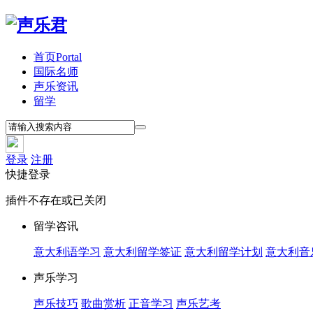
首页
Portal
国际名师
声乐资讯
留学
登录
注册
快捷登录
插件不存在或已关闭
留学咨讯
意大利语学习
意大利留学签证
意大利留学计划
意大利音
声乐学习
声乐技巧
歌曲赏析
正音学习
声乐艺考